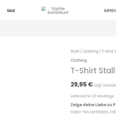
SALE
IMPRE
T-
Start
/
Clothing
/ T-Shirt 
Shirt
Clothing
Stall-
T-Shirt Stal
Shirt
schwarz
29,95
€
zzgl. Versa
Menge
Lieferzeit 14-20 Werktage
Zeige deine Liebe zu 
Oeko-Tex zertifiziert, ro