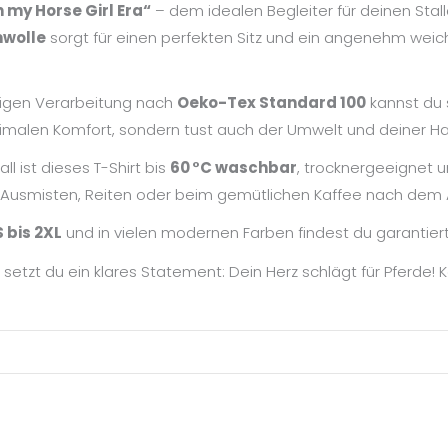
n my Horse Girl Era“
– dem idealen Begleiter für deinen Stall
wolle
sorgt für einen perfekten Sitz und ein angenehm weic
igen Verarbeitung nach
Oeko-Tex Standard 100
kannst du s
aximalen Komfort, sondern tust auch der Umwelt und deiner H
ll ist dieses T-Shirt bis
60 °C waschbar
, trocknergeeignet u
Ausmisten, Reiten oder beim gemütlichen Kaffee nach dem A
 bis 2XL
und in vielen modernen Farben findest du garantiert 
setzt du ein klares Statement: Dein Herz schlägt für Pferde! K