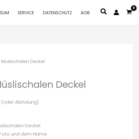
Suchen
SSUM
SERVICE
DATENSCHUTZ
AGB
r Müslischalen Deckel
Müslischalen Deckel
d (oder Abholung)
üslischalen Deckel
m Foto und dem Name