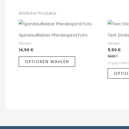
Ähnliche Produkte
Spindaufkleber Pferdespind Foto
Text Stick
Sticker
Sticker
14,50
€
9,50
€
OPTIONEN WÄHLEN
Bewertet
Ungeprüfte
mit
4.67
von 5
OPTIO