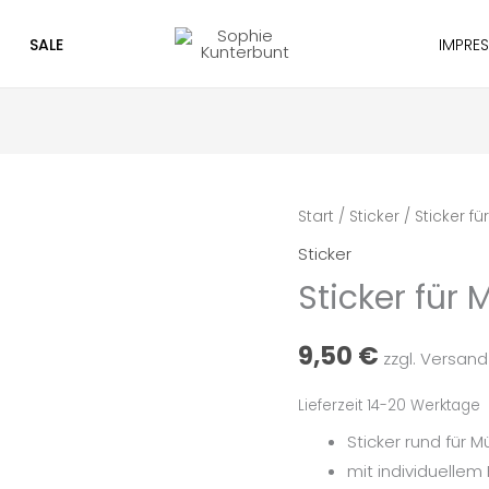
SALE
IMPRE
Sticker
Start
/
Sticker
/ Sticker fü
für
Sticker
Müslischalen
Sticker für 
Deckel
Menge
9,50
€
zzgl. Versan
Lieferzeit 14-20 Werktage
Sticker rund für M
mit individuelle