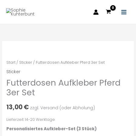
Zum
Inhalt
springen
Futterdosen
Aufkleber
Pferd
Start
/
Sticker
/ Futterdosen Aufkleber Pferd 3er Set
3er
Sticker
Set
Futterdosen Aufkleber Pferd
Menge
3er Set
13,00
€
zzgl. Versand (oder Abholung)
Lieferzeit 14-20 Werktage
Personalisiertes Aufkleber-Set (3 Stück)