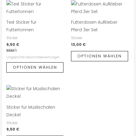
Text Sticker für
Futterdosen Aufkleber
Futtertonnen
Pferd 3er Set
Sticker
Sticker
9,50
€
13,00
€
OPTIONEN WÄHLEN
Bewertet
Ungeprüfte Gesamtbewertungen
mit
4.67
von 5
OPTIONEN WÄHLEN
Sticker für Müslischalen
Deckel
Sticker
9,50
€