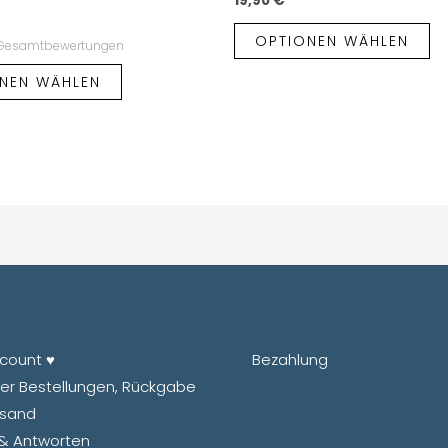
19,90
€
OPTIONEN WÄHLEN
 Gesamtbewertungen
NEN WÄHLEN
count ♥
Bezahlung
ber Bestellungen, Rückgabe
rsand
& Antworten