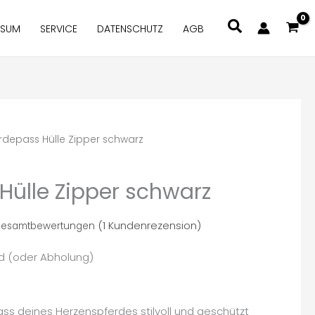
Suchen
SSUM
SERVICE
DATENSCHUTZ
AGB
rdepass Hülle Zipper schwarz
Hülle Zipper schwarz
(
1
Kundenrezension)
Gesamtbewertungen
nd (oder Abholung)
s deines Herzenspferdes stilvoll und geschützt