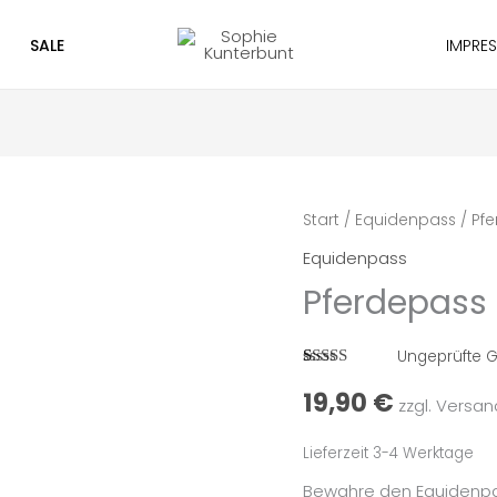
SALE
IMPRE
Pferdepass
Start
/
Equidenpass
/ Pfe
Hülle
Equidenpass
Zipper
Pferdepass 
schwarz
Menge
Ungeprüfte 
Bewertet mit
1
19,90
€
5.00
von 5,
zzgl. Versa
basierend
auf
Kundenbewertung
Lieferzeit 3-4 Werktage
Bewahre den Equidenpas