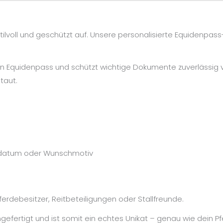
ll und geschützt auf. Unsere personalisierte Equidenpass-Hül
ten Equidenpass und schützt wichtige Dokumente zuverlässig 
taut.
tsdatum oder Wunschmotiv
erdebesitzer, Reitbeteiligungen oder Stallfreunde.
efertigt und ist somit ein echtes Unikat – genau wie dein Pfe