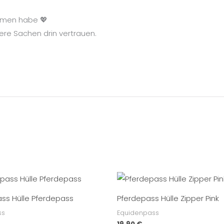
ommen habe 💖
re Sachen drin vertrauen.
ss Hülle Pferdepass
Pferdepass Hülle Zipper Pink
ss
Equidenpass