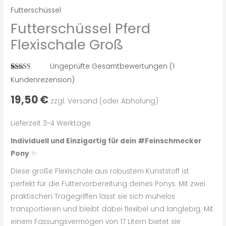
Futterschüssel
Futterschüssel Pferd
Flexischale Groß
Ungeprüfte Gesamtbewertungen
(
1
Bewertet mit
1
Kundenrezension)
5.00
von 5,
basierend
19,50
€
auf
zzgl. Versand (oder Abholung)
Kundenbewertung
Lieferzeit 3-4 Werktage
Individuell und Einzigartig für dein #Feinschmecker
Pony
✨
Diese große Flexischale aus robustem Kunststoff ist
perfekt für die Futtervorbereitung deines Ponys. Mit zwei
praktischen Tragegriffen lässt sie sich mühelos
transportieren und bleibt dabei flexibel und langlebig. Mit
einem Fassungsvermögen von 17 Litern bietet sie