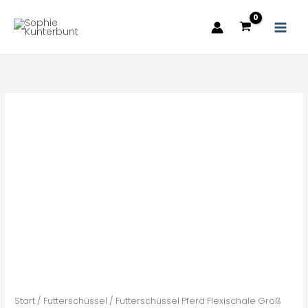
Zum
Inhalt
springen
Futterschüssel
Pferd
Flexischale
Groß
Menge
Start
/
Futterschüssel
/ Futterschüssel Pferd Flexischale Groß