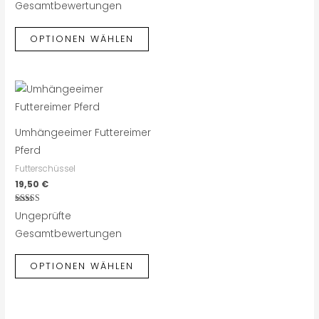
Gesamtbewertungen
OPTIONEN WÄHLEN
Umhängeeimer Futtereimer
Pferd
Futterschüssel
19,50
€
Bewertet
Ungeprüfte
mit
4.50
Gesamtbewertungen
von 5
OPTIONEN WÄHLEN