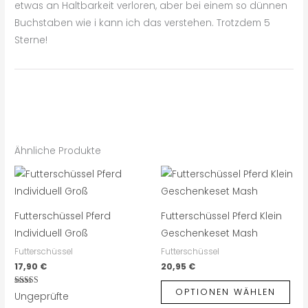
etwas an Haltbarkeit verloren, aber bei einem so dünnen
Buchstaben wie i kann ich das verstehen. Trotzdem 5
Sterne!
Ähnliche Produkte
Futterschüssel Pferd
Futterschüssel Pferd Klein
Individuell Groß
Geschenkeset Mash
Futterschüssel
Futterschüssel
17,90
€
20,95
€
OPTIONEN WÄHLEN
Bewertet mit
Ungeprüfte
5.00
von 5