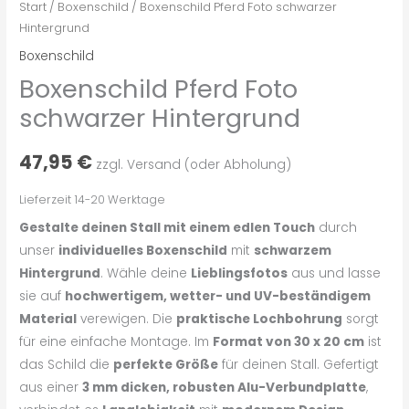
Start
/
Boxenschild
/ Boxenschild Pferd Foto schwarzer
Hintergrund
Boxenschild
Boxenschild Pferd Foto
schwarzer Hintergrund
47,95
€
zzgl. Versand (oder Abholung)
Lieferzeit 14-20 Werktage
Gestalte deinen Stall mit einem edlen Touch
durch
unser
individuelles Boxenschild
mit
schwarzem
Hintergrund
. Wähle deine
Lieblingsfotos
aus und lasse
sie auf
hochwertigem, wetter- und UV-beständigem
Material
verewigen. Die
praktische Lochbohrung
sorgt
für eine einfache Montage. Im
Format von 30 x 20 cm
ist
das Schild die
perfekte Größe
für deinen Stall. Gefertigt
aus einer
3 mm dicken, robusten Alu-Verbundplatte
,