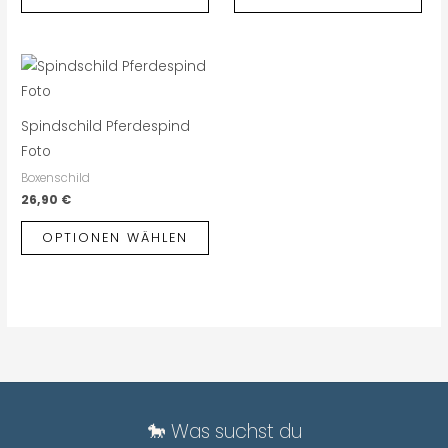
Spindschild Pferdespind
Foto
Boxenschild
26,90
€
OPTIONEN WÄHLEN
🐎 Was suchst du