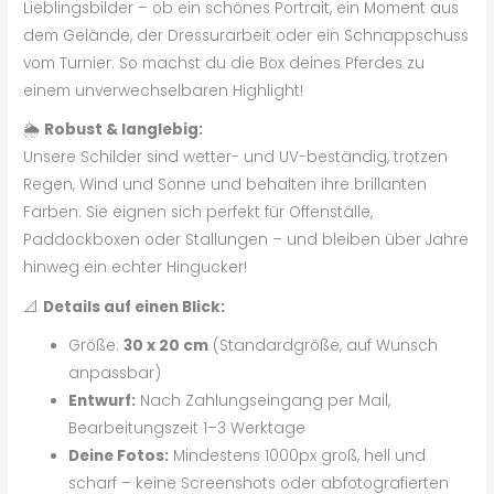
Lieblingsbilder – ob ein schönes Portrait, ein Moment aus
dem Gelände, der Dressurarbeit oder ein Schnappschuss
vom Turnier. So machst du die Box deines Pferdes zu
einem unverwechselbaren Highlight!
🌦️
Robust & langlebig:
Unsere Schilder sind wetter- und UV-beständig, trotzen
Regen, Wind und Sonne und behalten ihre brillanten
Farben. Sie eignen sich perfekt für Offenställe,
Paddockboxen oder Stallungen – und bleiben über Jahre
hinweg ein echter Hingucker!
📐
Details auf einen Blick:
Größe:
30 x 20 cm
(Standardgröße, auf Wunsch
anpassbar)
Entwurf:
Nach Zahlungseingang per Mail,
Bearbeitungszeit 1–3 Werktage
Deine Fotos:
Mindestens 1000px groß, hell und
scharf – keine Screenshots oder abfotografierten