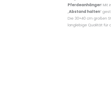
Pferdeanhänger
! Mit
„
Abstand halten
“ gest
Die 30×40 cm großen St
langlebige Qualität für 