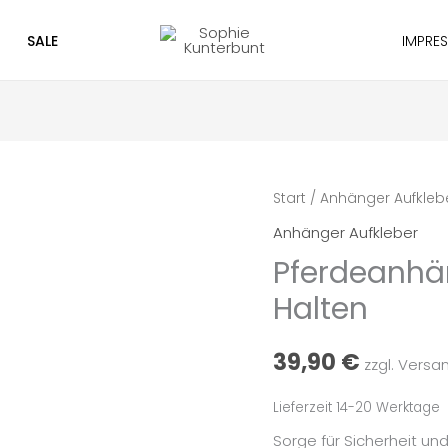
SALE
IMPRE
Pferdeanhänger
Start
/
Anhänger Aufkleb
Aufkleber
Anhänger Aufkleber
Abstand
Pferdeanhä
Halten
Halten
Menge
39,90
€
zzgl. Versa
Lieferzeit 14-20 Werktage
Sorge für Sicherheit und